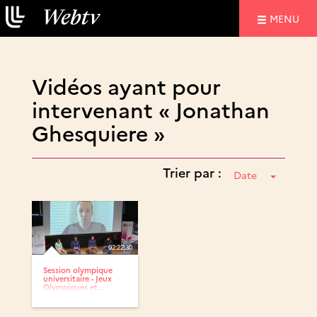
NAVIGATIO
MENU
Vidéos ayant pour
intervenant « Jonathan
Ghesquiere »
Trier par :
Date
02:22:30
Session olympique
universitaire - Jeux
Olympiques et...