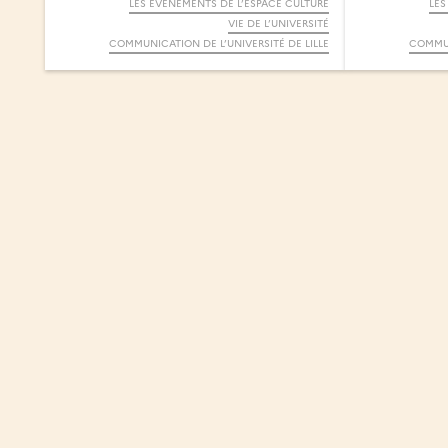
LES ÉVÉNEMENTS DE L’ESPACE CULTURE
LES
VIE DE L’UNIVERSITÉ
COMMUNICATION DE L’UNIVERSITÉ DE LILLE
COMMUN