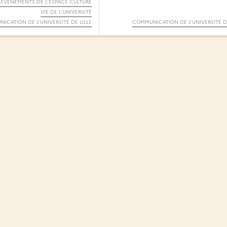
 ÉVÉNEMENTS DE L’ESPACE CULTURE
VIE DE L’UNIVERSITÉ
ICATION DE L’UNIVERSITÉ DE LILLE
COMMUNICATION DE L’UNIVERSITÉ DE