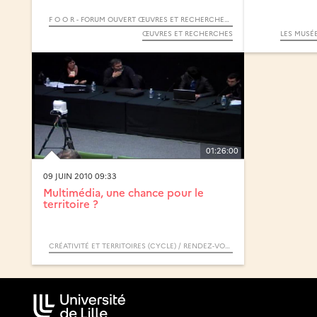
F O O R - FORUM OUVERT ŒUVRES ET RECHERCHES - 2019
ŒUVRES ET RECHERCHES
LES MUSÉE
01:26:00
09 JUIN 2010 09:33
Multimédia, une chance pour le
territoire ?
CRÉATIVITÉ ET TERRITOIRES (CYCLE) / RENDEZ-VOUS D’ARCHIMÈDE