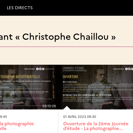
LES DIRECTS
ant « Christophe Chaillou »
03:12:26
09:45
01 AVRIL 2023 09:30
 la photographie
Ouverture de la 2ème Journée
elle
d’étude - La photographie...