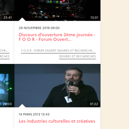
25:41
13:01
29 NOVEMBRE 2019 09:00
Discours d’ouverture 2ème journée -
F O O R - Forum Ouvert...
F O O R - FORUM OUVERT ŒUVRES ET RECHERCHES - 2019
F O O R - FORUM OUVERT ŒUVRES ET RECHERCHES - 2019
ERCHES
ŒUVRES ET RECHERCHES
26:03
31:22
14 MARS 2013 13:43
Les industries culturelles et créatives