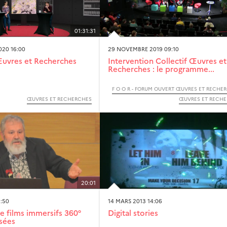
01:31:31
020 16:00
29 NOVEMBRE 2019 09:10
Œuvres et Recherches
Intervention Collectif Œuvres et
Recherches : le programme...
ŒUVRES ET RECHERCHES
ŒUVRES ET RECH
20:01
1:50
14 MARS 2013 14:06
de films immersifs 360°
Digital stories
sées