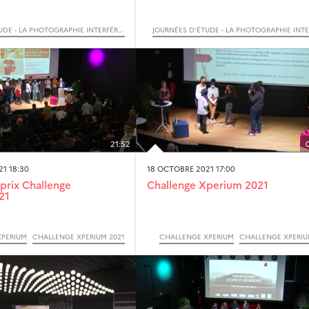
JOURNÉES D’ÉTUDE - LA PHOTOGRAPHIE INTERFÉRENTIELLE
21:52
1 18:30
18 OCTOBRE 2021 17:00
prix Challenge
Challenge Xperium 2021
21
XPERIUM
CHALLENGE XPERIUM 2021
CHALLENGE XPERIUM
CHALLENGE XPERIU