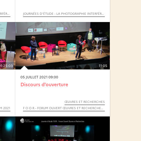
JOURNÉES D’ÉTUDE - LA PHOTOGRAPHIE INTERFÉRENTIELLE
JOURNÉES D’ÉTUDE - LA PHOTOGRAPHIE INTERFÉRENTIELLE
01:25:03
11:05
05 JUILLET 2021 09:00
Discours d’ouverture
ŒUVRES ET RECHERCHES
M 2021
F O O R - FORUM OUVERT ŒUVRES ET RECHERCHES - 2021