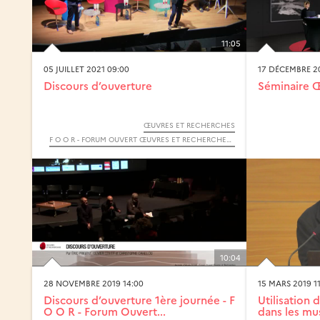
11:05
05 JUILLET 2021 09:00
17 DÉCEMBRE 2
Discours d’ouverture
Séminaire 
ŒUVRES ET RECHERCHES
F O O R - FORUM OUVERT ŒUVRES ET RECHERCHES - 2021
10:04
28 NOVEMBRE 2019 14:00
15 MARS 2019 1
Discours d’ouverture 1ère journée - F
Utilisation 
O O R - Forum Ouvert...
dans les mu