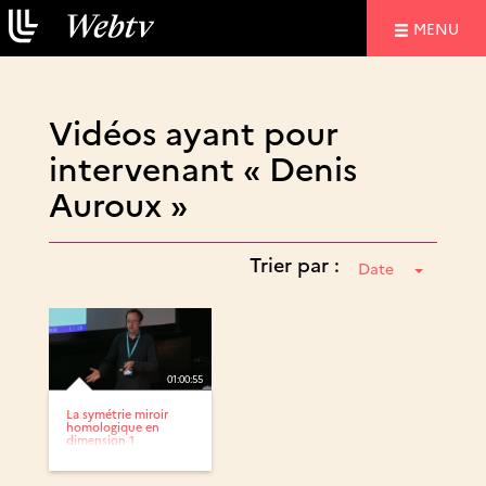
NAVIGATIO
MENU
Vidéos ayant pour
intervenant « Denis
Auroux »
Trier par :
Date
01:00:55
La symétrie miroir
homologique en
dimension 1