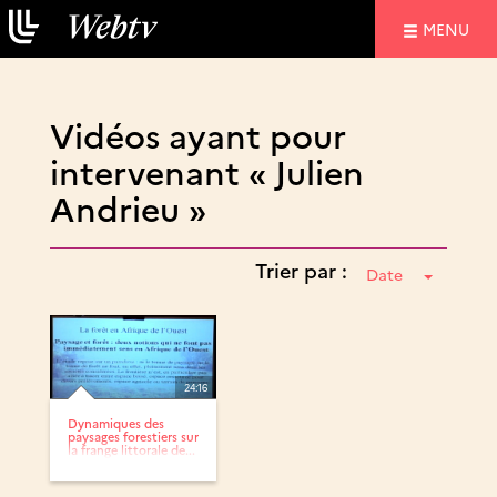
NAVIGATIO
MENU
Vidéos ayant pour
intervenant « Julien
Andrieu »
Trier par :
Date
24:16
Dynamiques des
paysages forestiers sur
la frange littorale de...