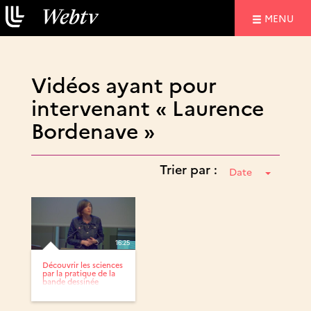
NAVIGATIO
MENU
Vidéos ayant pour
intervenant « Laurence
Bordenave »
Trier par :
Date
16:25
Découvrir les sciences
par la pratique de la
bande dessinée