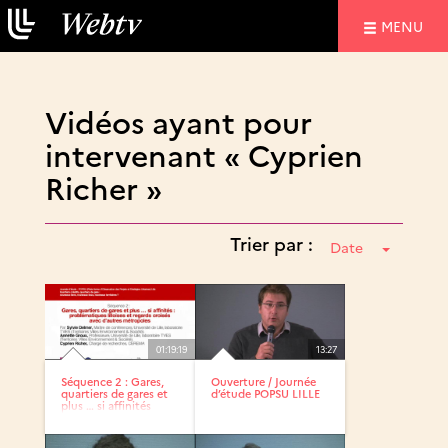
NAVIGATIO
MENU
Vidéos ayant pour
intervenant « Cyprien
Richer »
Trier par :
Date
01:19:19
13:27
Séquence 2 : Gares,
Ouverture / Journée
quartiers de gares et
d’étude POPSU LILLE
plus … si affinités