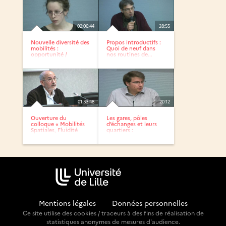
02:06:44
28:55
Nouvelle diversité des
Propos introductifs :
mobilités :
Quoi de neuf dans
opportunité /
nos routines de...
vulnérabilité ?
01:33:48
20:12
Ouverture du
Les gares, pôles
colloque « Mobilités
d’échanges et leurs
Spatiales, Fluidité
quartiers :
Sociale »
Introduction...
Mentions légales
-
Données personnelles
Ce site utilise des cookies / traceurs à des fins de réalisation de
statistiques anonymes de mesures d'audience.