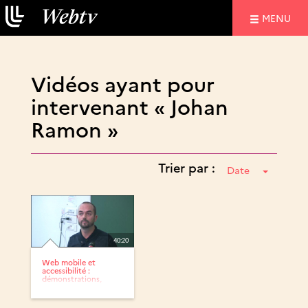
NAVIGATIO
MENU
Vidéos ayant pour
intervenant « Johan
Ramon »
Trier par :
Date
40:20
Web mobile et
accessibilité :
démonstrations,
recommandations...