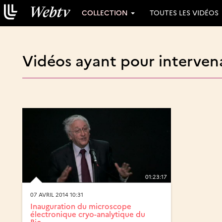
COLLECTION
TOUTES LES VIDÉOS
Vidéos ayant pour intervena
01:23:17
07 AVRIL 2014 10:31
Inauguration du microscope
électronique cryo-analytique du
Bio...