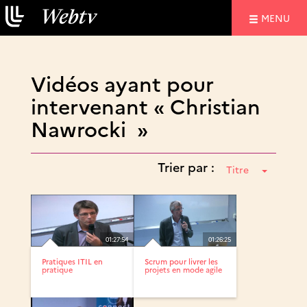
NAVIGATIO
MENU
Vidéos ayant pour
intervenant « Christian
Nawrocki »
Trier par :
Titre
01:27:54
01:26:25
Pratiques ITIL en
Scrum pour livrer les
pratique
projets en mode agile