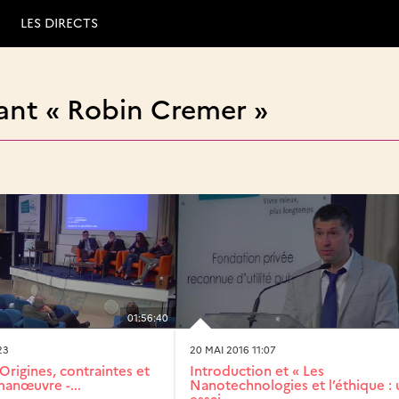
LES DIRECTS
ant « Robin Cremer »
01:56:40
23
20 MAI 2016 11:07
: Origines, contraintes et
Introduction et « Les
anœuvre -...
Nanotechnologies et l’éthique : 
essai...