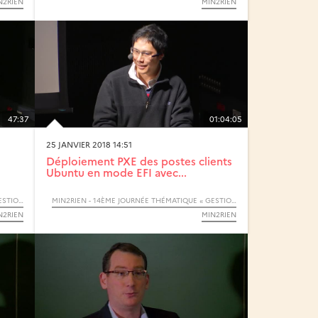
N2RIEN
MIN2RIEN
47:37
01:04:05
25 JANVIER 2018 14:51
Déploiement PXE des postes clients
Ubuntu en mode EFI avec...
MIN2RIEN - 14ÈME JOURNÉE THÉMATIQUE « GESTION DU POSTE DE TRAVAIL »
MIN2RIEN - 14ÈME JOURNÉE THÉMATIQUE « GESTION DU POSTE DE TRAVAIL »
N2RIEN
MIN2RIEN