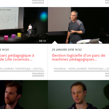
MIN2RIEN
MI
48:10
8 14:54
25 JANVIER 2018 14:52
parc pédagogique à
Gestion logicielle d’un parc de
de Lille (sciences...
machines pédagogiques...
MIN2RIEN - 14ÈME JOURNÉE THÉMATIQUE « GESTION DU POSTE DE TRAVAIL »
MIN2RIEN
MI