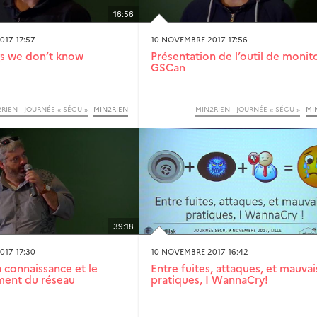
16:56
017 17:57
10 NOVEMBRE 2017 17:56
ngs we don’t know
Présentation de l’outil de monit
GSCan
RIEN - JOURNÉE « SÉCU »
MIN2RIEN
MIN2RIEN - JOURNÉE « SÉCU »
MI
39:18
017 17:30
10 NOVEMBRE 2017 16:42
a connaissance et le
Entre fuites, attaques, et mauvai
ment du réseau
pratiques, I WannaCry!