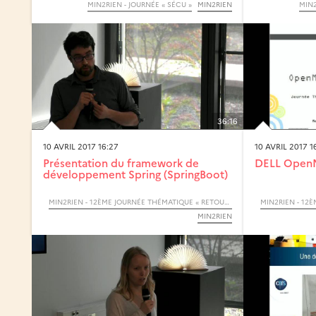
MIN2RIEN - JOURNÉE « SÉCU »
MIN2RIEN
MIN2
36:16
10 AVRIL 2017 16:27
10 AVRIL 2017 1
Présentation du framework de
DELL OpenM
développement Spring (SpringBoot)
MIN2RIEN - 12ÈME JOURNÉE THÉMATIQUE « RETOURS D’EXPÉRIENCES »
MIN2RIEN