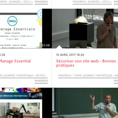
RIEN - JOURNÉE « SÉCU »
MIN2RIEN
MIN2RIEN - JOURNÉE « SÉCU »
MI
32:08
6:26
10 AVRIL 2017 16:24
anage Essential
Sécuriser son site web - Bonnes
pratiques
MIN2RIEN - 12ÈME JOURNÉE THÉMATIQUE « RETOURS D’EXPÉRIENCES »
MIN2RIEN
MI