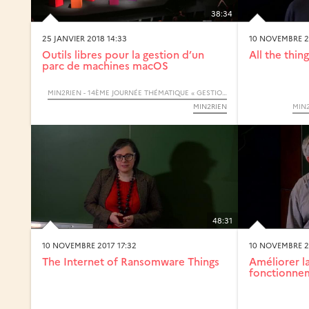
38:34
25 JANVIER 2018 14:33
10 NOVEMBRE 2
Outils libres pour la gestion d’un
All the thi
parc de machines macOS
MIN2RIEN - 14ÈME JOURNÉE THÉMATIQUE « GESTION DU POSTE DE TRAVAIL »
MIN2RIEN
MIN2
48:31
10 NOVEMBRE 2017 17:32
10 NOVEMBRE 2
The Internet of Ransomware Things
Améliorer l
fonctionne