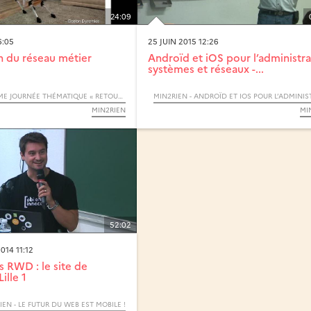
24:09
6:05
25 JUIN 2015 12:26
n du réseau métier
Androïd et iOS pour l’administra
systèmes et réseaux -...
MIN2RIEN - 12ÈME JOURNÉE THÉMATIQUE « RETOURS D’EXPÉRIENCES »
MIN2RIEN
MI
52:02
014 11:12
s RWD : le site de
Lille 1
IEN - LE FUTUR DU WEB EST MOBILE !