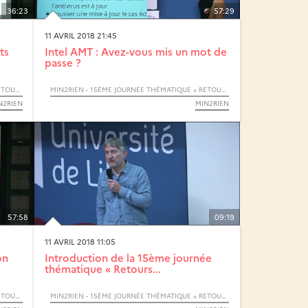
36:23
57:29
11 AVRIL 2018 21:45
ts
Intel AMT : Avez-vous mis un mot de
passe ?
MIN2RIEN - 15ÈME JOURNÉE THÉMATIQUE « RETOURS D’EXPÉRIENCES »
MIN2RIEN - 15ÈME JOURNÉE THÉMATIQUE « RETOURS D’EXPÉRIENCES »
N2RIEN
MIN2RIEN
57:58
09:19
11 AVRIL 2018 11:05
on
Introduction de la 15ème journée
thématique « Retours...
MIN2RIEN - 15ÈME JOURNÉE THÉMATIQUE « RETOURS D’EXPÉRIENCES »
MIN2RIEN - 15ÈME JOURNÉE THÉMATIQUE « RETOURS D’EXPÉRIENCES »