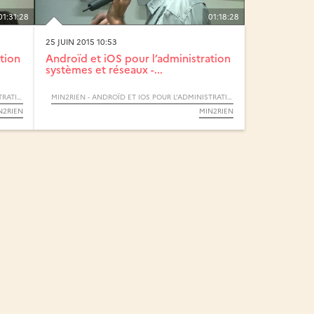
01:31:28
01:18:28
25 JUIN 2015 10:53
tion
Androïd et iOS pour l’administration
systèmes et réseaux -...
MIN2RIEN - ANDROÏD ET IOS POUR L’ADMINISTRATION SYSTÈMES ET RÉSEAUX
MIN2RIEN - ANDROÏD ET IOS POUR L’ADMINISTRATION SYSTÈMES ET RÉSEAUX
N2RIEN
MIN2RIEN