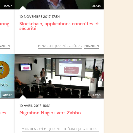
15:57
36:49
10 NOVEMBRE 2017 17:54
oring
Blockchain, applications concrètes et
sécurité
N2RIEN
MIN2RIEN - JOURNÉE « SÉCU »
MIN2RIEN
48:32
33:59
10 AVRIL 2017 16:31
ses
Migration Nagios vers Zabbix
MIN2RIEN - 12ÈME JOURNÉE THÉMATIQUE « RETOURS D’EXPÉRIENCES »