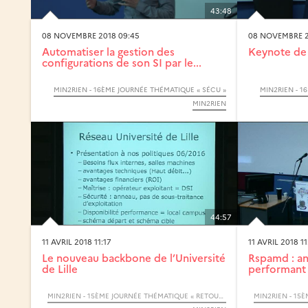
43:48
08 NOVEMBRE 2018 09:45
08 NOVEMBRE 2
Automatiser la gestion des
Keynote de 
configurations de son SI par le...
MIN2RIEN - 16ÈME JOURNÉE THÉMATIQUE « SÉCU »
MIN2RIEN - 1
MIN2RIEN
44:57
11 AVRIL 2018 11:17
11 AVRIL 2018 11
Le nouveau backbone de l’Université
Rspamd : a
de Lille
performant 
MIN2RIEN - 15ÈME JOURNÉE THÉMATIQUE « RETOURS D’EXPÉRIENCES »