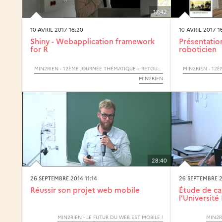
17:42
10 AVRIL 2017 16:20
10 AVRIL 2017 1
Shiny - Webapplication framework
Présentatio
for R
roboticien
MIN2RIEN - 12ÈME JOURNÉE THÉMATIQUE « RETOURS D’EXPÉRIENCES »
MIN2RIEN
28:40
26 SEPTEMBRE 2014 11:14
26 SEPTEMBRE 2
Réussir son projet web mobile
Étude de ca
l’Université 
MIN2RIEN - LE FUTUR DU WEB EST MOBILE !
MIN2R