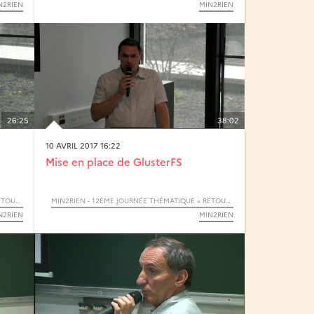
N2RIEN
MIN2RIEN
26:25
38:02
10 AVRIL 2017 16:22
Mise en place de GlusterFS
MIN2RIEN - 12ÈME JOURNÉE THÉMATIQUE « RETOURS D’EXPÉRIENCES »
MIN2RIEN - 12ÈME JOURNÉE THÉMATIQUE « RETOURS D’EXPÉRIENCES »
N2RIEN
MIN2RIEN