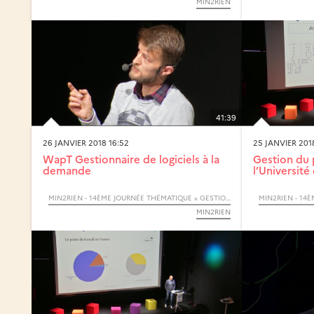
MIN2RIEN
41:39
26 JANVIER 2018 16:52
25 JANVIER 201
WapT Gestionnaire de logiciels à la
Gestion du 
demande
l’Université 
MIN2RIEN - 14ÈME JOURNÉE THÉMATIQUE « GESTION DU POSTE DE TRAVAIL »
MIN2RIEN