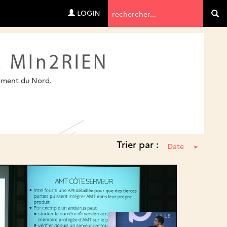
Termes
LOGIN
Va
de
recherche
sement du Nord.
Trier par :
Date