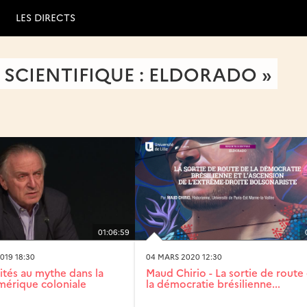
LES DIRECTS
SCIENTIFIQUE : ELDORADO »
01:06:59
019 18:30
04 MARS 2020 12:30
lités au mythe dans la
Maud Chirio - La sortie de route
érique coloniale
la démocratie brésilienne...