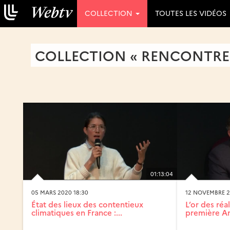
COLLECTION
TOUTES LES VIDÉOS
COLLECTION « RENCONTRE 
01:13:04
05 MARS 2020 18:30
12 NOVEMBRE 2
État des lieux des contentieux
L’or des réa
climatiques en France :...
première Am