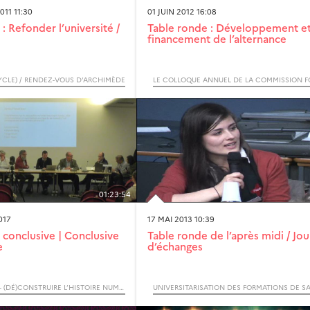
11 11:30
01 JUIN 2012 16:08
: Refonder l’université /
Table ronde : Développement e
financement de l’alternance
YCLE) / RENDEZ-VOUS D’ARCHIMÈDE
01:23:54
017
17 MAI 2013 10:39
 conclusive | Conclusive
Table ronde de l’après midi / Jo
e
d’échanges
DH NORD 2017 - (DÉ)CONSTRUIRE L’HISTOIRE NUMÉRIQUE