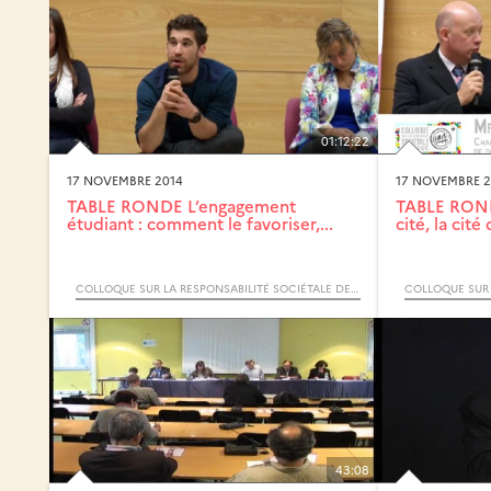
01:12:22
17 NOVEMBRE 2014
17 NOVEMBRE 2
TABLE RONDE L’engagement
TABLE RONDE
étudiant : comment le favoriser,...
cité, la cité 
COLLOQUE SUR LA RESPONSABILITÉ SOCIÉTALE DE L'UNIVERSITÉ
43:08