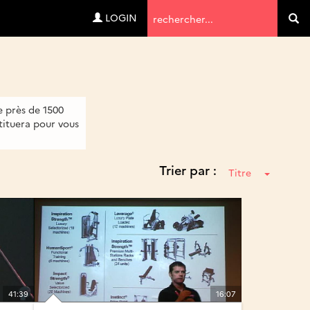
Termes
LOGIN
Va
de
recherche
de près de 1500
tituera pour vous
Trier par :
Titre
41:39
16:07