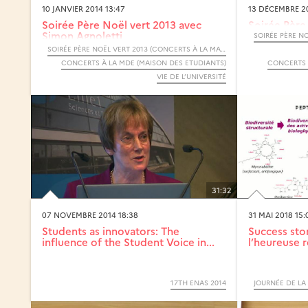
10 JANVIER 2014 13:47
13 DÉCEMBRE 20
Soirée Père Noël vert 2013 avec
Soirée Père
Simon Agnoletti
Agnoletti e
SOIRÉE PÈRE NOËL VERT 2013 (CONCERTS À LA MAISON DES ETUDIANTS)
CONCERTS À LA MDE (MAISON DES ETUDIANTS)
CONCERTS 
VIE DE L’UNIVERSITÉ
31:32
07 NOVEMBRE 2014 18:38
31 MAI 2018 15:
Students as innovators: The
Success sto
influence of the Student Voice in...
l’heureuse r
17TH ENAS 2014