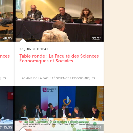
48:05
32:27
23 JUIN 2011 11:42
ences
Table ronde : La Faculté des Sciences
Économiques et Sociales...
40 ANS DE LA FACULTÉ SCIENCES ECONOMIQUES ET SOCIALES DE LILLE1 - JOURNÉE D’ÉTUDES
40 ANS DE LA FACULTÉ SCIENCES ECONOMIQUES ET SOCIALES DE LILLE1 - JOURNÉE D’ÉTUDES
01:15:35
01:48:31