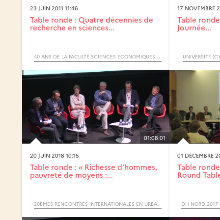
23 JUIN 2011 11:46
17 NOVEMBRE 20
Table ronde : Quatre décennies de
Table ronde 
recherche en sciences...
Journée...
40 ANS DE LA FACULTÉ SCIENCES ECONOMIQUES ET SOCIALES DE LILLE1 - JOURNÉE D’ÉTUDES
UNIVERSITÉ (C
01:08:01
20 JUIN 2018 10:15
01 DÉCEMBRE 2
Table ronde : « Richesse d’hommes,
Table ronde
pauvreté de moyens :...
Round Tabl
20ÈMES RENCONTRES INTERNATIONALES EN URBANISME DE L’APERAU