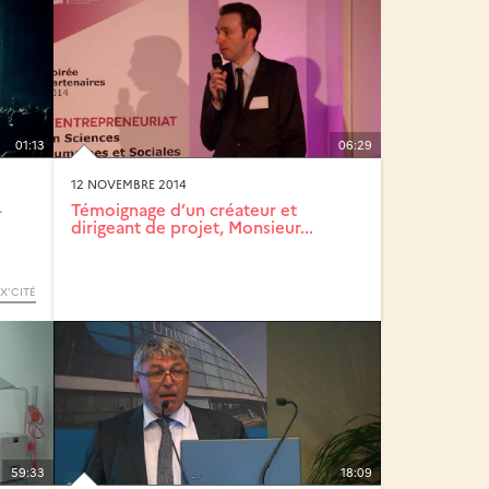
01:13
06:29
12 NOVEMBRE 2014
-
Témoignage d’un créateur et
dirigeant de projet, Monsieur...
IX’CITÉ
59:33
18:09