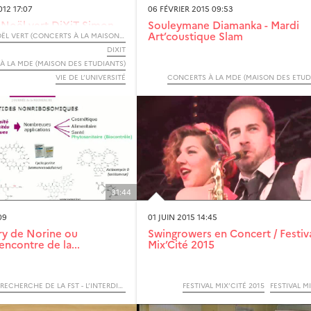
12 17:07
06 FÉVRIER 2015 09:53
 Noël vert DiXiT Simon
Souleymane Diamanka - Mardi
t HK
Art’coustique Slam
SOIRÉE PÈRE NOËL VERT (CONCERTS À LA MAISON DES ETUDIANTS)
DIXIT
À LA MDE (MAISON DES ETUDIANTS)
VIE DE L’UNIVERSITÉ
CONCERTS À LA MDE (MAISON DES ETUD
31:44
09
01 JUIN 2015 14:45
ry de Norine ou
Swingrowers en Concert / Festiv
encontre de la...
Mix’Cité 2015
JOURNÉE DE LA RECHERCHE DE LA FST - L’INTERDISCIPLINARITÉ AU CŒUR DE NOS PROJETS SCIENTIFIQUES
FESTIVAL MIX’CITÉ 2015
FESTIVAL M