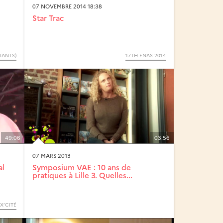
07 NOVEMBRE 2014 18:38
Star Trac
IANTS)
17TH ENAS 2014
49:06
03:56
07 MARS 2013
al
Symposium VAE : 10 ans de
pratiques à Lille 3. Quelles...
IX’CITÉ