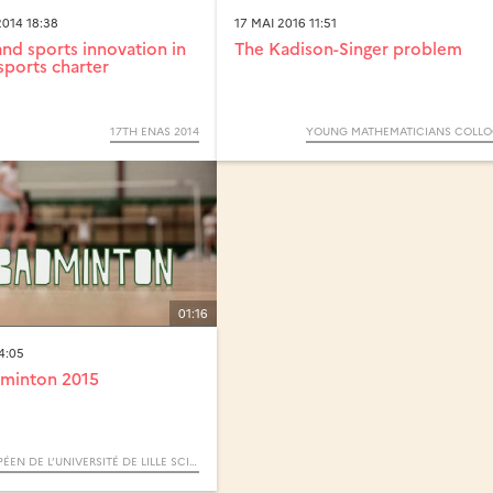
014 18:38
17 MAI 2016 11:51
d sports innovation in
The Kadison-Singer problem
sports charter
17TH ENAS 2014
YOUNG MATHEMATICIANS COLL
01:16
4:05
dminton 2015
TOURNOI EUROPÉEN DE L’UNIVERSITÉ DE LILLE SCIENCES ET TECHNOLOGIES EDITION 2015