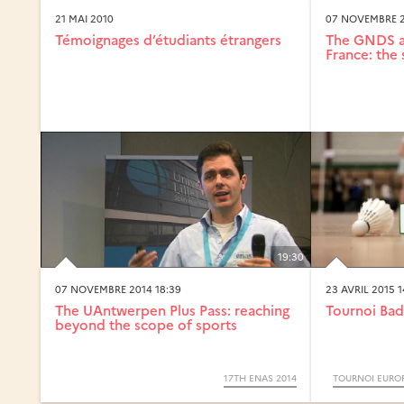
21 MAI 2010
07 NOVEMBRE 2
Témoignages d’étudiants étrangers
The GNDS an
France: the 
19:30
07 NOVEMBRE 2014 18:39
23 AVRIL 2015 1
The UAntwerpen Plus Pass: reaching
Tournoi Ba
beyond the scope of sports
17TH ENAS 2014