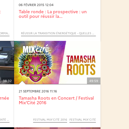
06 FÉVRIER 2015 12:04
t
Table ronde : La prospective : un
outil pour réussir la...
LE COLLOQUE ANNUEL DE LA COMMISSION FORMATION CONTINUE ET ALTERNANCE ET L’ASSEMBLÉE DES DIRECTEURS D’IUT
RÉUSSIR LA TRANSITION ÉNERGÉTIQUE - QUELLES DYNAMIQUES DE CHANGEMENT ? / COLLOQUE
38:32
49:59
21 SEPTEMBRE 2016 11:16
urnée
Tamasha Roots en Concert / Festival
Mix’Cité 2016
UNIVERSITARISATION DES FORMATIONS DE SANTÉ : ENJEUX DE PROFESSIONNALISATION / JOURNÉE D’ÉCHANGES
FESTIVAL MIX’CITÉ 2016
FESTIVAL MIX’CITÉ