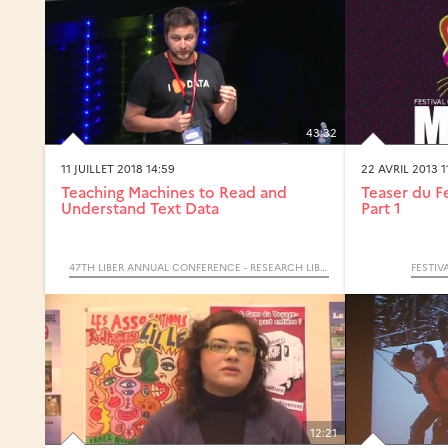
43:32
11 JUILLET 2018 14:59
22 AVRIL 2013 1
Teaching Machines to Read and
Teaser du Fe
Understand Text Data
Part 1
47TH LIBER ANNUAL CONFERENCE - RESEARCH LIBRARIES AS AN OPEN SCIENCE HUB: FROM STRATEGY TO ACTION
FESTIV
12:21