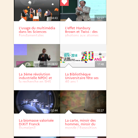
34:43
52:27
L’usage du multimédia
L'effet Hanbury
dans les Sciences
Brown et Twiss : des
Fondamentales
photons aux atomes
par...
01:28:12
17:48
La 3ème révolution
La Bibliothèque
industrielle NPDC et
Universitaire fête ses
la recherche en SHS
40 ans !
02:44
02:27
La biomasse valorisée
La carte, miroir des
DiXiT Franck
hommes, miroir du
Dumeignil
monde / Exposition