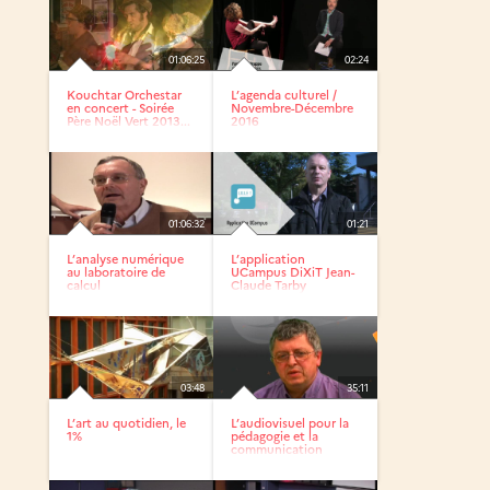
01:06:25
02:24
Kouchtar Orchestar
L’agenda culturel /
en concert - Soirée
Novembre-Décembre
Père Noël Vert 2013...
2016
01:06:32
01:21
L’analyse numérique
L’application
au laboratoire de
UCampus DiXiT Jean-
calcul
Claude Tarby
03:48
35:11
L’art au quotidien, le
L’audiovisuel pour la
1%
pédagogie et la
communication