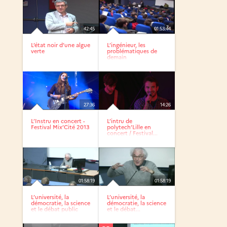
42:45
01:53:44
L’état noir d’une algue
L’ingénieur, les
verte
problématiques de
demain
27:36
14:26
L’Instru en concert -
L’intru de
Festival Mix’Cité 2013
polytech’Lille en
concert / Festival...
01:58:19
01:58:19
L’université, la
L’université, la
démocratie, la science
démocratie, la science
et le débat public
et le débat...