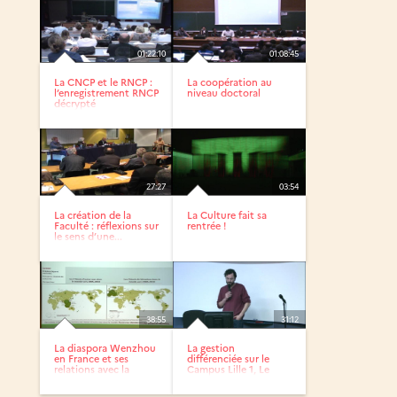
01:22:10
01:08:45
La CNCP et le RNCP :
La coopération au
l’enregistrement RNCP
niveau doctoral
décrypté
27:27
03:54
La création de la
La Culture fait sa
Faculté : réflexions sur
rentrée !
le sens d’une...
38:55
31:12
La diaspora Wenzhou
La gestion
en France et ses
différenciée sur le
relations avec la
Campus Lille 1, Le
Chine -...
GIS...