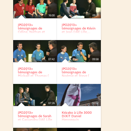
16:00
09:31
JPO2013>
JPO2013>
témoignages de
témoignages de Kévin
Céline, Nathan et
et Jean (IAE Lille,...
Charly...
07:42
09:58
JPO2013>
JPO2013>
témoignages de
témoignages de
Mickaël et Thomas (
Noémie et Steve (
DEUST déchets...
DEUST GNM)
07:26
02:02
JPO2013>
Kézako à Lille 3000
témoignages de Sarah
DiXiT Daniel
et Cassandra (IAE Lille
Hennequin
-...