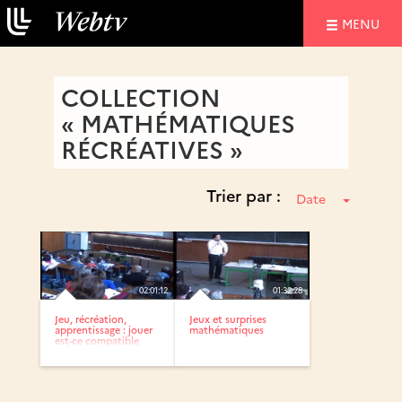
NAVIGATIO
MENU
COLLECTION
« MATHÉMATIQUES
RÉCRÉATIVES »
Trier par :
Date
02:01:12
01:32:28
Jeu, récréation,
Jeux et surprises
apprentissage : jouer
mathématiques
est-ce compatible
avec...