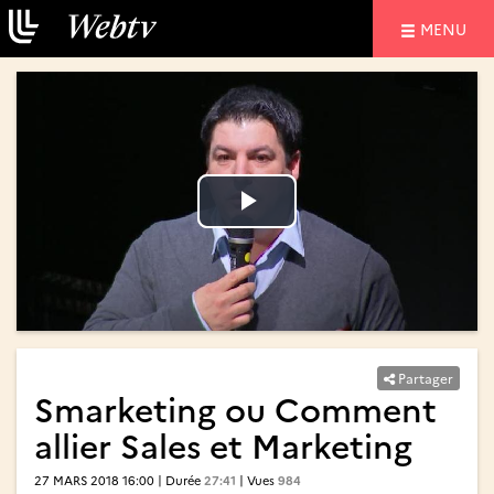
NAVIGATIO
MENU
Lire
Lire
la
la
vidéo
vidéo
Partager
Smarketing ou Comment
allier Sales et Marketing
27 MARS 2018 16:00 | Durée
27:41
| Vues
984