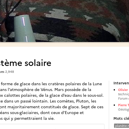
stème solaire
ues
2,948
Interven
s forme de glace dans les cratères polaires de la Lune
dans l’atmosphère de Vénus. Mars possède de la
Olivie
techniq
calottes polaires, de la glace d’eau dans le sous-sol.
Forum 
ace dans un passé lointain. Les comètes, Pluton, les
Pierre
 sont majoritairement constitués de glace. Sept de ces
Géologi
éans sous-glaciaires, dont ceux d’Europe et
s qui y permettraient la vie.
Mots cl
planète 