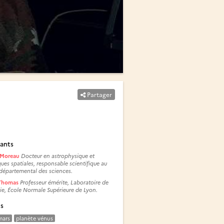
Partager
ants
r Moreau
Docteur en astrophysique et
ues spatiales, responsable scientifique au
départemental des sciences.
 Thomas
Professeur émérite, Laboratoire de
e, École Normale Supérieure de Lyon.
és
mars
planète vénus