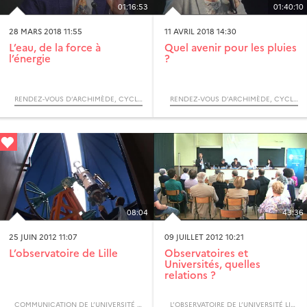
01:16:53
01:40:10
28 MARS 2018 11:55
11 AVRIL 2018 14:30
L’eau, de la force à
Quel avenir pour les pluies
l’énergie
?
RENDEZ-VOUS D’ARCHIMÈDE, CYCLE POUVOIRS DE L’EAU
RENDEZ-VOUS D’ARCHIMÈDE, CYCLE POUVOIRS DE L’EAU
08:04
43:36
25 JUIN 2012 11:07
09 JUILLET 2012 10:21
L’observatoire de Lille
Observatoires et
Universités, quelles
relations ?
COMMUNICATION DE L’UNIVERSITÉ DE LILLE
L’OBSERVATOIRE DE L’UNIVERSITÉ LILLE A 100 ANS