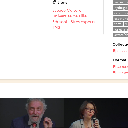
Liens
recherche
hydrogéo
Espace Culture,
ecouleme
Université de Lille
exoplanè
Eduscol - Sites experts
terre
p
ENS
lunette 
astéroïd
Collecti
Rendez-
Thémat
Culture
Enseig