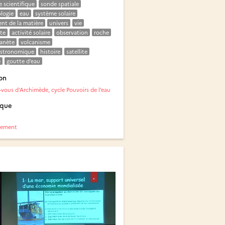
 scientifique
sonde spatiale
logie
eau
système solaire
nt de la matière
univers
vie
te
activité solaire
observation
roche
lanète
volcanisme
astronomique
histoire
satellite
e
goutte d’eau
on
vous d’Archimède, cycle Pouvoirs de l’eau
ique
nement