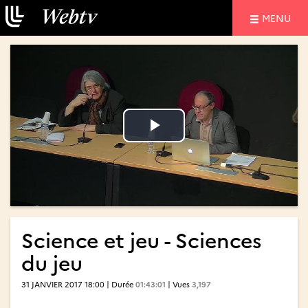
NAVIGATIO
MENU
Lire
Lire
la
la
vidéo
vidéo
Science et jeu - Sciences
du jeu
31 JANVIER 2017 18:00 | Durée
01:43:01
| Vues
3,197