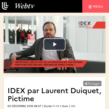
NAVIGATIO
MENU
Lire
Lire
la
la
vidéo
vidéo
Partager
IDEX par Laurent Duiquet,
Pictime
05 DÉCEMBRE 2016 08:47 | Durée
01:49
| Vues
2,186