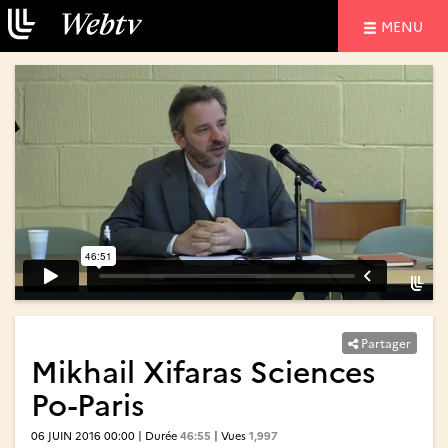
NAVIGATIO
MENU
Partager
Mikhail Xifaras Sciences
Po-Paris
06 JUIN 2016 00:00 | Durée
46:55
| Vues
1,997