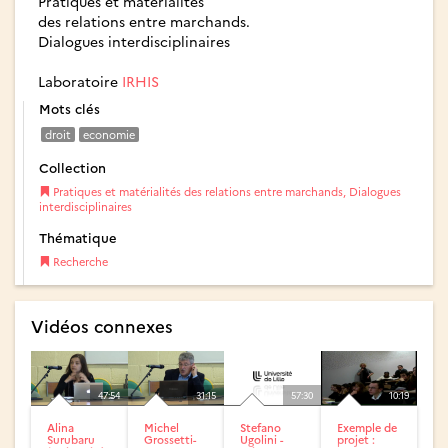
Pratiques et matérialités
des relations entre marchands.
Dialogues interdisciplinaires
Laboratoire
IRHIS
Mots clés
droit
economie
Collection
Pratiques et matérialités des relations entre marchands, Dialogues
interdisciplinaires
Thématique
Recherche
Vidéos connexes
47:54
31:15
57:30
10:19
Alina
Michel
Stefano
Exemple de
Surubaru
Grossetti-
Ugolini -
projet :