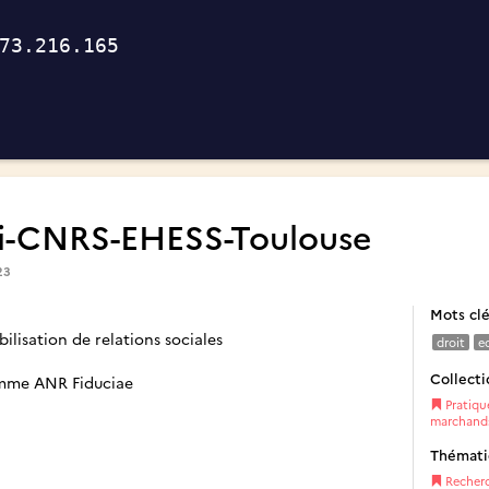
ti-CNRS-EHESS-Toulouse
23
Mots cl
lisation de relations sociales
droit
e
Collecti
amme ANR Fiduciae
Pratique
marchands,
Thémat
Recher