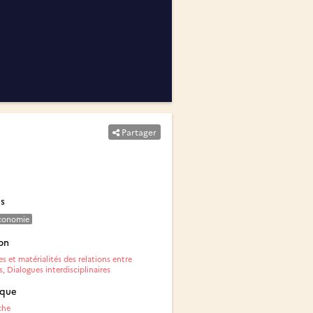
Partager
és
conomie
on
s et matérialités des relations entre
 Dialogues interdisciplinaires
ique
che