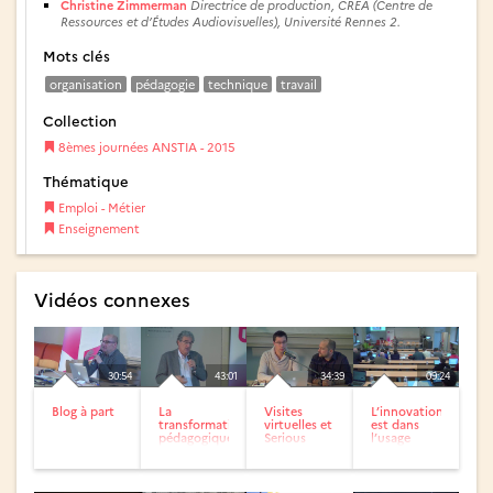
Christine Zimmerman
Directrice de production, CREA (Centre de
Ressources et d’Études Audiovisuelles), Université Rennes 2.
Mots clés
organisation
pédagogie
technique
travail
Collection
8èmes journées ANSTIA - 2015
Thématique
Emploi - Métier
Enseignement
Vidéos connexes
30:54
43:01
34:39
09:24
Blog à part
La
Visites
L’innovation
transformation
virtuelles et
est dans
pédagogique
Serious
l’usage
Games