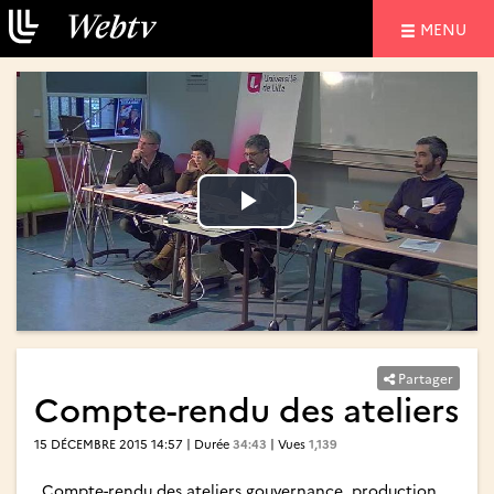
NAVIGATIO
MENU
Lire
Lire
la
la
vidéo
vidéo
Partager
Compte-rendu des ateliers
15 DÉCEMBRE 2015 14:57 | Durée
34:43
| Vues
1,139
Compte-rendu des ateliers gouvernance, production,