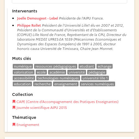
Intervenants
Joelle Demougeot - Lebel
Présidente de l’AIPU France.
Philippe Rollet
Président de l’Université Lille1 élu en 2007 et 2012,
Président de la Communauté d’Universités et d’Etablissements
(COMUE) Lille Nord de France, Représentant de la CPU, Directeur du
laboratoire MEDEE UPRES-EA 1039 (Mécanismes Economiques et
Dynamiques des Espaces Européens) de 1991 à 2005, docteur
honoris causa Université de Timisoara, Chaire Jean Monnet.
Mots clés
numérique
ressources pédagogiques
etudiant
echange
valorisation
ecole
académie
université
pédagogie
accessibilité
technologies numériques
université lille 1
education
recherche
enseignement
services numériques
Collection
CAPE (Centre d’Accompagnement des Pratiques Enseignantes)
Journée scientifique AIPU 2015
Thématique
Enseignement