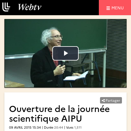
NAVIGATIO
MENU
Lire
Lire
la
la
vidéo
vidéo
Partager
Ouverture de la journée
scientifique AIPU
09 AVRIL 2015 15:34 | Durée
20:44
| Vues
1,511