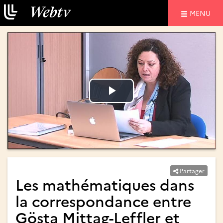
NAVIGATIO
MENU
Lire
Lire
la
la
vidéo
vidéo
Partager
Les mathématiques dans
la correspondance entre
Gösta Mittag-Leffler et