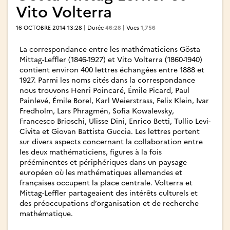
Vito Volterra
16 OCTOBRE 2014 13:28 | Durée
46:28
| Vues
1,756
La correspondance entre les mathématiciens Gösta
Mittag-Leffler (1846-1927) et Vito Volterra (1860-1940)
contient environ 400 lettres échangées entre 1888 et
1927. Parmi les noms cités dans la correspondance
nous trouvons Henri Poincaré, Émile Picard, Paul
Painlevé, Émile Borel, Karl Weierstrass, Felix Klein, Ivar
Fredholm, Lars Phragmén, Sofia Kowalevsky,
Francesco Brioschi, Ulisse Dini, Enrico Betti, Tullio Levi-
Civita et Giovan Battista Guccia. Les lettres portent
sur divers aspects concernant la collaboration entre
les deux mathématiciens, figures à la fois
prééminentes et périphériques dans un paysage
européen où les mathématiques allemandes et
françaises occupent la place centrale. Volterra et
Mittag-Leffler partageaient des intérêts culturels et
des préoccupations d’organisation et de recherche
mathématique.