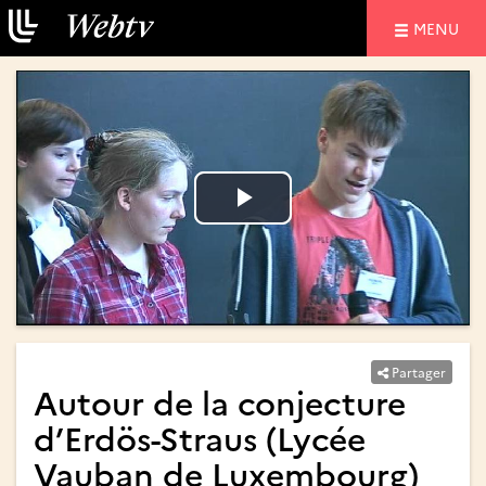
NAVIGATIO
MENU
Lire
Lire
la
la
vidéo
vidéo
Partager
Autour de la conjecture
d’Erdös-Straus (Lycée
Vauban de Luxembourg)