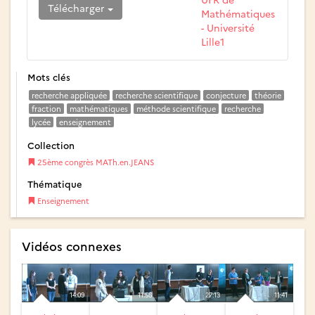
Télécharger
Mathématiques
- Université
Lille1
Mots clés
recherche appliquée
recherche scientifique
conjecture
théorie
fraction
mathématiques
méthode scientifique
recherche
lycée
enseignement
Collection
25ème congrès MATh.en.JEANS
Thématique
Enseignement
Vidéos connexes
14:09
11:56
27:13
11:41