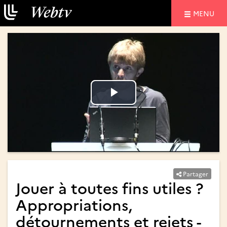
NAVIGATIO
MENU
Lire
Lire
la
la
vidéo
vidéo
Partager
Jouer à toutes fins utiles ?
Appropriations,
détournements et rejets -