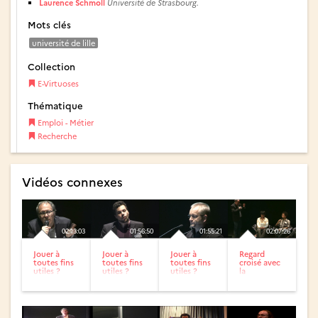
Laurence Schmoll
Université de Strasbourg.
Mots clés
université de lille
Collection
E-Virtuoses
Thématique
Emploi - Métier
Recherche
Vidéos connexes
02:13:03
01:56:50
01:55:21
02:07:26
Jouer à
Jouer à
Jouer à
Regard
toutes fins
toutes fins
toutes fins
croisé avec
utiles ?
utiles ?
utiles ?
la
Appropriations,
Appropriations,
Appropriations,
génération
détournements
détournements
détournements
Y
et...
et...
et...