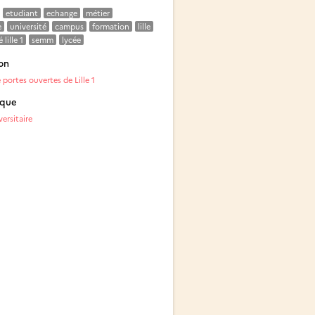
etudiant
echange
métier
e
université
campus
formation
lille
 lille 1
semm
lycée
on
portes ouvertes de Lille 1
ique
ersitaire