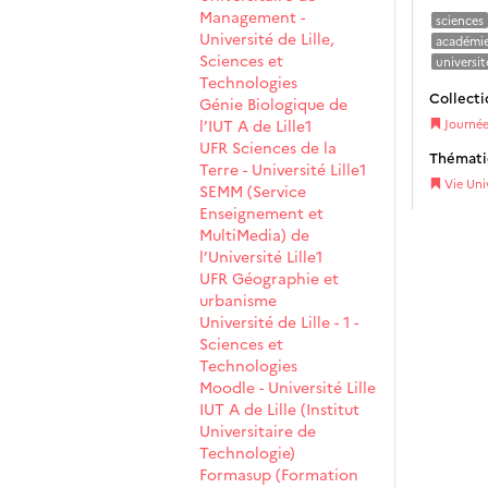
Management -
sciences
Université de Lille,
académi
Sciences et
université
Technologies
Collecti
Génie Biologique de
l’IUT A de Lille1
Journée 
UFR Sciences de la
Thémat
Terre - Université Lille1
Vie Univ
SEMM (Service
Enseignement et
MultiMedia) de
l’Université Lille1
UFR Géographie et
urbanisme
Université de Lille - 1 -
Sciences et
Technologies
Moodle - Université Lille
IUT A de Lille (Institut
Universitaire de
Technologie)
Formasup (Formation