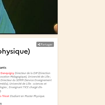
Partager
physique)
ants
y Danquigny
Directeur de la DIP (Direction
novation Pédagogique), Université de Lille ;
 Directeur du SEMM (Service Enseignement
média), Université de Lille - sciences et
ogies ; Enseignant TICE chargé d’e-
g.
s Tricot
Etudiant en Master Physique.
és