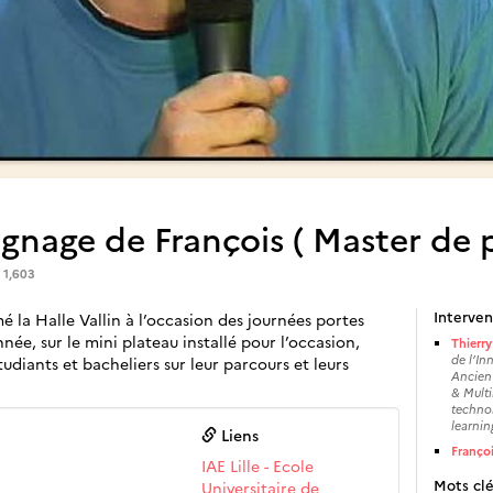
nage de François ( Master de 
s
1,603
Interven
 la Halle Vallin à l’occasion des journées portes
née, sur le mini plateau installé pour l’occasion,
Thierr
de l’In
diants et bacheliers sur leur parcours et leurs
Ancien
& Multi
technol
learnin
Liens
Françoi
IAE Lille - Ecole
Mots cl
Universitaire de