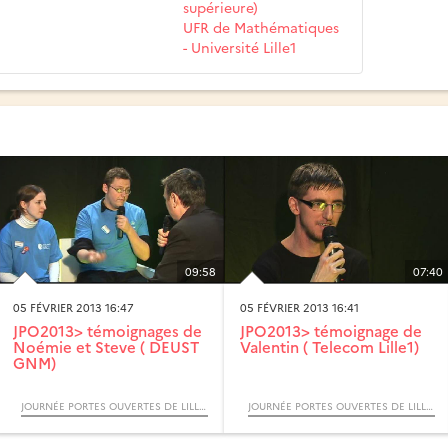
supérieure)
UFR de Mathématiques
- Université Lille1
09:58
07:40
05 FÉVRIER 2013 16:47
05 FÉVRIER 2013 16:41
JPO2013> témoignages de
JPO2013> témoignage de
Noémie et Steve ( DEUST
Valentin ( Telecom Lille1)
GNM)
JOURNÉE PORTES OUVERTES DE LILLE 1
JOURNÉE PORTES OUVERTES DE LILLE 1