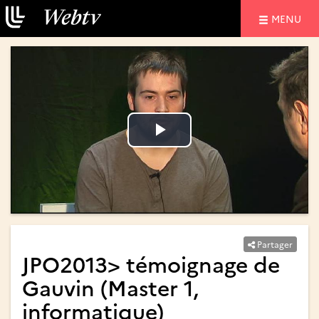
NAVIGATIO
MENU
Lire
Lire
la
la
vidéo
vidéo
Partager
JPO2013> témoignage de
Gauvin (Master 1,
informatique)