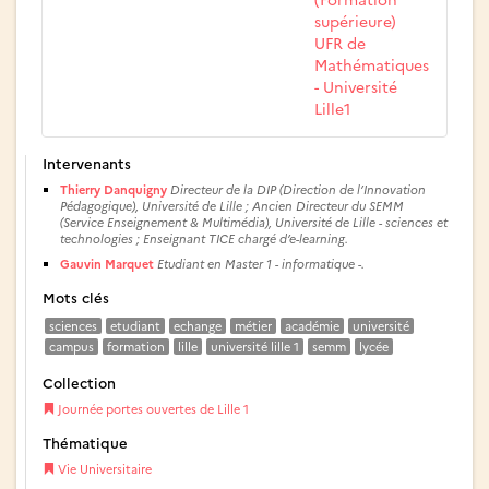
supérieure)
UFR de
Mathématiques
- Université
Lille1
Intervenants
Thierry Danquigny
Directeur de la DIP (Direction de l’Innovation
Pédagogique), Université de Lille ; Ancien Directeur du SEMM
(Service Enseignement & Multimédia), Université de Lille - sciences et
technologies ; Enseignant TICE chargé d’e-learning.
Gauvin Marquet
Etudiant en Master 1 - informatique -.
Mots clés
sciences
etudiant
echange
métier
académie
université
campus
formation
lille
université lille 1
semm
lycée
Collection
Journée portes ouvertes de Lille 1
Thématique
Vie Universitaire