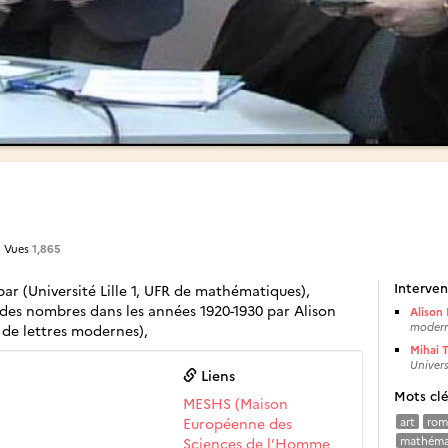
| Vues
1,865
Interven
ar (Université Lille 1, UFR de mathématiques),
es nombres dans les années 1920-1930 par Alison
Alison
modern
R de lettres modernes),
Mihai T
Universi
Liens
Mots cl
MESHS (Maison
Européenne des
art
rom
Sciences de l’Homme
mathéma