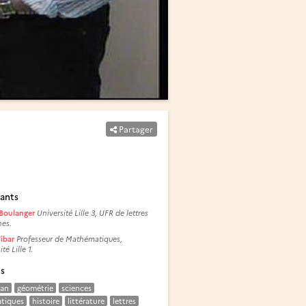
Partager
ants
 Boulanger
Université Lille 3, UFR de lettres
es.
ibar
Professeur de Mathématiques,
té Lille 1.
és
an
géométrie
sciences
tiques
histoire
littérature
lettres