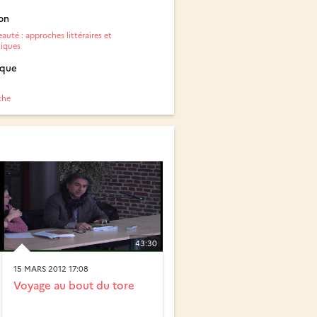
on
auté : approches littéraires et
iques
ique
che
43:30
15 MARS 2012 17:08
Voyage au bout du tore