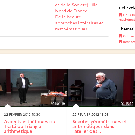
et de la Société) Lille
Collecti
Nord de France
De la be
De la beauté :
mathémat
approches littéraires et
mathématiques
Thémat
Culture
Recher
01:01:19
01:16:12
22 FÉVRIER 2012 10:30
22 FÉVRIER 2012 15:05
Aspects esthétiques du
Beautés géométriques et
Traité du Triangle
arithmétiques dans
arithmétique
l’atelier des...