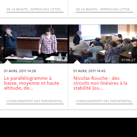
DE LA BEAUTÉ : APPROCHES LITTÉRAIRES ET MATHÉMATIQUES
DE LA BEAUTÉ : APPROCHES LITTÉRAIRES ET MATHÉMATIQUES
58:56
01:06:27
01 AVRIL 2011 14:28
01 AVRIL 2011 14:45
Le parallélogramme à
Nicolas Rouche : des
basse, moyenne et haute
circuits non linéaires à la
altitude, de...
stabilité (ou...
L’ENSEIGNEMENT DES MATHÉMATIQUES, DES MATHÉMATIQUES DU QUOTIDIEN À LA THÉORIE (COLLOQUE)
L’ENSEIGNEMENT DES MATHÉMATIQUES, DES MATHÉMATIQUES DU QUOTIDIEN À LA THÉORIE (COLLOQUE)