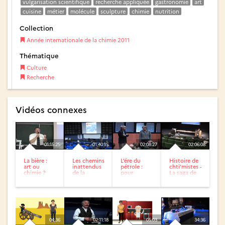
vulgarisation scientifique
recherche appliquée
gastronomie
art
cuisine
métier
molécule
sculpture
chimie
nutrition
Collection
Année internationale de la chimie 2011
Thématique
Culture
Recherche
Vidéos connexes
01:15:25
01:40:15
02:08:27
02:06:08
La bière :
Les chemins
L’ére du
Histoire de
art ou
inattendus
pétrole :
chti’mistes -
chimie ?
de la
pour
La saga de
création en
combien de
la chimie
chimie :
temps
dans le...
l’exemple...
encore ?
04:36
02:11:18
05:03
34:36