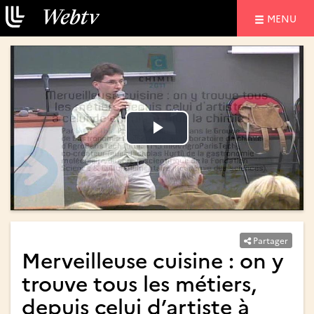
NAVIGATIO
MENU
Lire
Lire
la
la
vidéo
vidéo
Partager
Merveilleuse cuisine : on y
trouve tous les métiers,
depuis celui d’artiste à