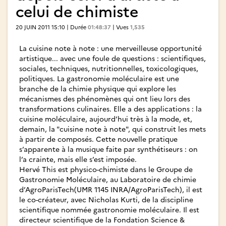
celui de chimiste
20 JUIN 2011 15:10 | Durée
01:48:37
| Vues
1,535
La cuisine note à note : une merveilleuse opportunité
artistique... avec une foule de questions : scientifiques,
sociales, techniques, nutritionnelles, toxicologiques,
politiques. La gastronomie moléculaire est une
branche de la chimie physique qui explore les
mécanismes des phénomènes qui ont lieu lors des
transformations culinaires. Elle a des applications : la
cuisine moléculaire, aujourd’hui très à la mode, et,
demain, la "cuisine note à note", qui construit les mets
à partir de composés. Cette nouvelle pratique
s’apparente à la musique faite par synthétiseurs : on
l’a crainte, mais elle s’est imposée.
Hervé This est physico-chimiste dans le Groupe de
Gastronomie Moléculaire, au Laboratoire de chimie
d’AgroParisTech(UMR 1145 INRA/AgroParisTech), il est
le co-créateur, avec Nicholas Kurti, de la discipline
scientifique nommée gastronomie moléculaire. Il est
directeur scientifique de la Fondation Science &