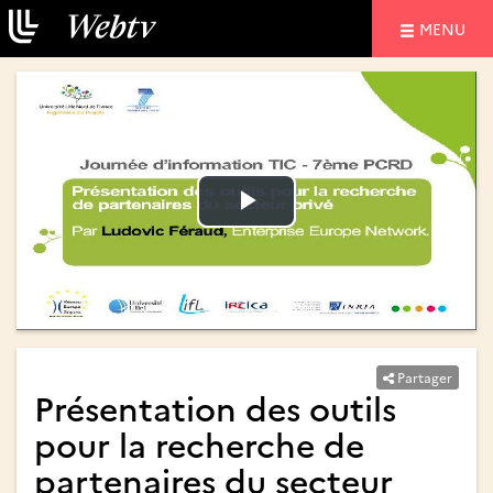
NAVIGATIO
MENU
Lire
Lire
la
la
vidéo
vidéo
Partager
Présentation des outils
pour la recherche de
partenaires du secteur