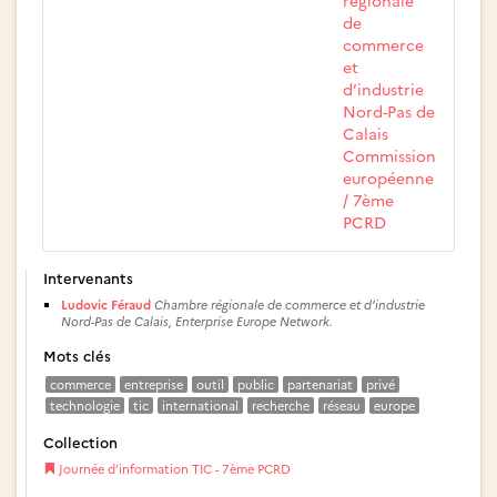
régionale
de
commerce
et
d’industrie
Nord-Pas de
Calais
Commission
européenne
/ 7ème
PCRD
Intervenants
Ludovic Féraud
Chambre régionale de commerce et d’industrie
Nord-Pas de Calais, Enterprise Europe Network.
Mots clés
commerce
entreprise
outil
public
partenariat
privé
technologie
tic
international
recherche
réseau
europe
Collection
Journée d’information TIC - 7ème PCRD