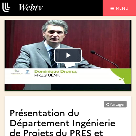
NAVIGATIO
MENU
Lire
Lire
la
la
vidéo
vidéo
Partager
Présentation du
Département Ingénierie
de Projets du PRES et