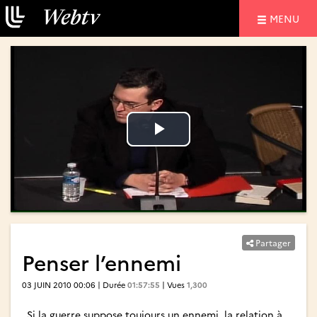
NAVIGATIO
MENU
Lire
Lire
la
la
vidéo
vidéo
Partager
Penser l’ennemi
03 JUIN 2010 00:06 | Durée
01:57:55
| Vues
1,300
Si la guerre suppose toujours un ennemi, la relation à