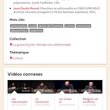
préparatoires, Lycée Faidherbe, Lille.
Jean-Claude Monod
Chercheur en philosophie au CNRS (UMR 8547,
Archives Husserl), enseignant à l’École Normale Supérieure, Paris.
Mots clés
philosophie
israël
droits de l’homme
justice
terrorisme
géopolitique
palestine
Collection
La guerre (Cycle) / Rendez-vous d’Archimède
Thématique
Culture
Vidéos connexes
01:41:16
01:25:23
02:11:44
01:22:48
Les
Le
Les issues
Religions en
métamorphoses
terrorisme
et
conflit(s) :
de la guerre
aujourd’hui
perspectives,
la querelle
Le choc des
de