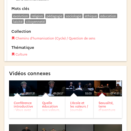
Mots clés
evolution
religion
pédagogie
sociologie
ethique
education
laïcité
citoyenneté
Collection
Chemins d’humanisation (Cycle) / Question de sens
Thématique
Culture
Vidéos connexes
01:01:31
01:09:57
55:03
01:41:51
Conférence
Quelle
L’école et
Sexualité,
introductive
éducation
les valeurs /
terre
: Vous avez
aux valeurs,
Journée
d’aventure
dit valeurs
à la
d’études :...
et de
?...
citoyenneté
rencontre.
dans le
Vers de...
cadre...