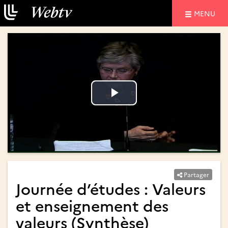
NAVIGATIO
MENU
Lire
Lire
la
la
vidéo
vidéo
Partager
Journée d’études : Valeurs
et enseignement des
valeurs (Synthèse)