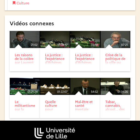
Culture
Vidéos connexes
21:02
01:08:17
03:48
07:21
Les raisons
La justice :
La justice :
Crise de la
de la colère
l’expérience
l’expérience
politique de
par Laurent
d’Athènes
d’Athènes
la ville ou
Mucchielli /
(Débat avec
crise de la
Les...
la salle)
ville ? - 1 /...
01:21:24
01:22:07
54:52
01:34:26
Le
Quelle
Mal-être et
Tabac,
militantisme
culture
santé
cannabis,
par la
pour
mentale
alcool... des
culture -
l’Europe de
(débat avec
drogues ?
Association
demain ?
la salle) -
«
Question
Débattons
de...
nous »