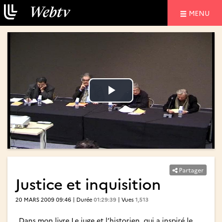
NAVIGATIO
MENU
Lire
Lire
la
la
vidéo
vidéo
Partager
Justice et inquisition
20 MARS 2009 09:46 | Durée
01:29:39
| Vues
1,513
Dans mon livre Le juge et l’historien, qui a inspiré le