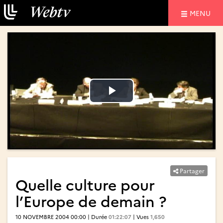
NAVIGATIO
MENU
Lire
Lire
la
la
vidéo
vidéo
Partager
Quelle culture pour
l’Europe de demain ?
10 NOVEMBRE 2004 00:00 | Durée
01:22:07
| Vues
1,650