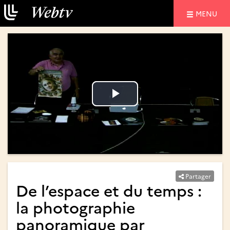
NAVIGATIO
MENU
Lire
Lire
la
la
vidéo
vidéo
Partager
De l’espace et du temps :
la photographie
panoramique par