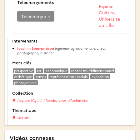
Téléchargements
Espace
Culture,
Télécharger
Université
de Lille
Intervenants
Joachim Bonnemaison
Ingénieur agronome, chercheur,
photographe, historien.
Mots clés
perspective
art
panoramique
espace multidimensionnel
esthétique
temps
représentation spatiale
exposition
photographie
Collection
L’espace (Cycle) / Rendez-vous d’Archimède
Thématique
Culture
Vidéos connexes