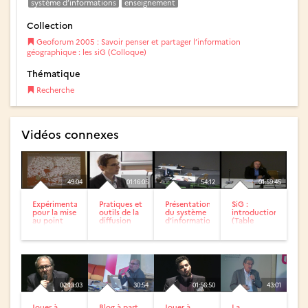
système d’informations
enseignement
Collection
Geoforum 2005 : Savoir penser et partager l’information
géographique : les siG (Colloque)
Thématique
Recherche
Vidéos connexes
49:04
01:16:05
54:12
01:59:45
Expérimentation
Pratiques et
Présentation
SiG :
pour la mise
outils de la
du système
introduction
au point
diffusion
d’information
(Table
d’un outil...
des siG :
géographique...
ronde )
expériences...
02:13:03
30:54
01:56:50
43:01
Jouer à
Blog à part
Jouer à
La