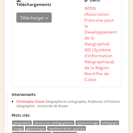
Téléchargements
AFDG
(Association
Télécharger
Francaise pour
le
Developpement
de la
Geographie)
SIG (Système
d’Information
Géographique)
de la Région
Nord-Pas de
Calais
Intervenants
Christophe Clavel
Géographe et cartographe, Professeur d’Histoire-
Géographie - Université de Rouen.
Mots clés
géographie
ressources pédagogiques
apprentissage
pédagogie
image
géomatique
représentation spatiale