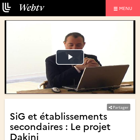
NAVIGATIO
MENU
Lire
Lire
la
la
vidéo
vidéo
Partager
SiG et établissements
secondaires : Le projet
Dakini