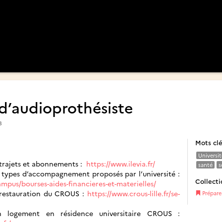
d’audioprothésiste
8
Mots cl
Universit
, trajets et abonnements :
https://www.ilevia.fr/
santé
s
es types d’accompagnement proposés par l’université :
Collecti
-campus/bourses-aides-financieres-et-materielles/
e restauration du CROUS :
https://www.crous-lille.fr/se-
Prépare
logement en résidence universitaire CROUS :