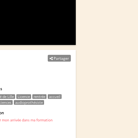
Partager
és
é de Lille
Licence
rentrée
accueil
ciences
audioprothésiste
on
r mon arrivée dans ma formation