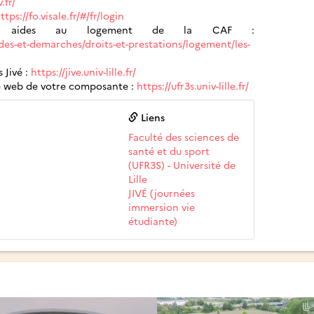
.fr/
ttps://fo.visale.fr/#/fr/login
es aides au logement de la CAF :
ides-et-demarches/droits-et-prestations/logement/les-
 Jivé :
https://jive.univ-lille.fr/
ite web de votre composante :
https://ufr3s.univ-lille.fr/
Liens
Faculté des sciences de
santé et du sport
(UFR3S) - Université de
Lille
JIVÉ (journées
immersion vie
étudiante)