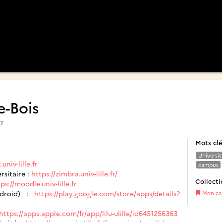
-Bois
7
Mots cl
Universit
.univ-lille.fr
campus
rsitaire :
https://zimbra.univ-lille.fr/
Collecti
ps://moodle.univ-lille.fr
Android) :
https://play.google.com/store/apps/details?
Mon cam
https://apps.apple.com/fr/app/lilu-ulille/id6451256363