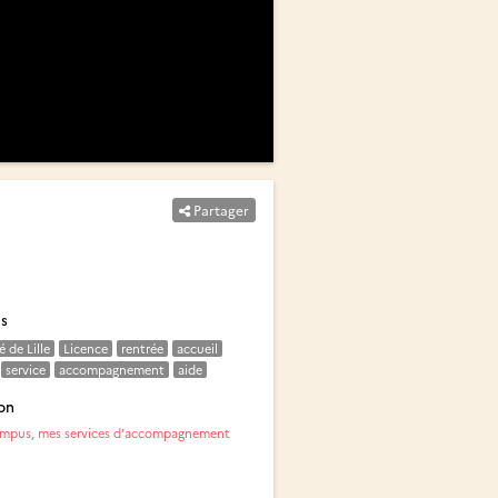
Partager
és
é de Lille
Licence
rentrée
accueil
service
accompagnement
aide
on
pus, mes services d’accompagnement