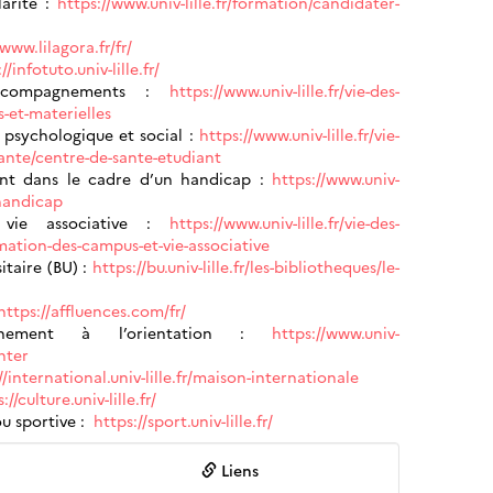
larité :
https://www.univ-lille.fr/formation/candidater-
/www.lilagora.fr/fr/
//infotuto.univ-lille.fr/
accompagnements :
https://www.univ-lille.fr/vie-des-
-et-materielles
 psychologique et social :
https://www.univ-lille.fr/vie-
ante/centre-de-sante-etudiant
nt dans le cadre d’un handicap :
https://www.univ-
-handicap
vie associative :
https://www.univ-lille.fr/vie-des-
mation-des-campus-et-vie-associative
itaire (BU) :
https://bu.univ-lille.fr/les-bibliotheques/le-
https://affluences.com/fr/
agnement à l’orientation :
https://www.univ-
nter
//international.univ-lille.fr/maison-internationale
://culture.univ-lille.fr/
ou sportive :
https://sport.univ-lille.fr/
Liens