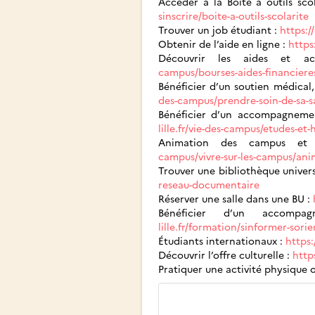
Accéder à la Boite à outils sco
sinscrire/boite-a-outils-scolarite
Trouver un job étudiant :
https:/
Obtenir de l’aide en ligne :
https:
Découvrir les aides et 
campus/bourses-aides-financieres
Bénéficier d’un soutien médical,
des-campus/prendre-soin-de-sa-s
Bénéficier d’un accompagneme
lille.fr/vie-des-campus/etudes-et
Animation des campus et 
campus/vivre-sur-les-campus/ani
Trouver une bibliothèque univers
reseau-documentaire
Réserver une salle dans une BU :
Bénéficier d’un accomp
lille.fr/formation/sinformer-sorie
Étudiants internationaux :
https:
Découvrir l’offre culturelle :
https
Pratiquer une activité physique 