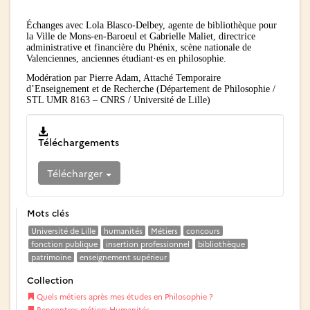
Échanges avec Lola Blasco-Delbey, agente de bibliothèque pour
la Ville de Mons-en-Baroeul et Gabrielle Maliet, directrice
administrative et financière du Phénix, scène nationale de
Valenciennes, anciennes étudiant·es en philosophie.
Modération par Pierre Adam, Attaché Temporaire
d’Enseignement et de Recherche (Département de Philosophie /
STL UMR 8163 – CNRS / Université de Lille)
Téléchargements
Télécharger
Mots clés
Université de Lille
humanités
Métiers
concours
fonction publique
insertion professionnel
bibliothèque
patrimoine
enseignement supérieur
Collection
Quels métiers après mes études en Philosophie ?
Rencontres métiers Humanités