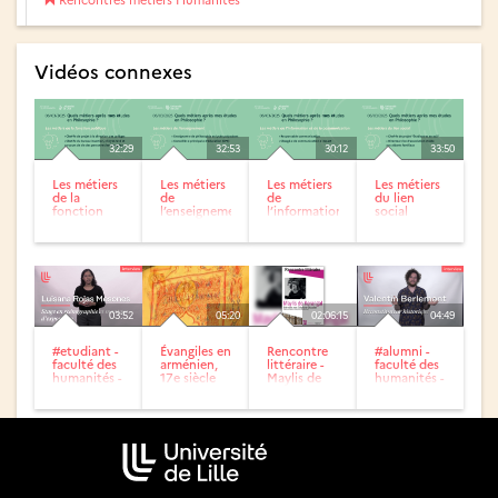
Vidéos connexes
32:29
32:53
30:12
33:50
Les métiers
Les métiers
Les métiers
Les métiers
de la
de
de
du lien
fonction
l’enseignement
l’information
social
publique
et de la
communication
03:52
05:20
02:06:15
04:49
#etudiant -
Évangiles en
Rencontre
#alumni -
faculté des
arménien,
littéraire -
faculté des
humanités -
17e siècle
Maylis de
humanités -
Luisana
Kerangal
Valentin
Rojas
Berlemont
Mesones