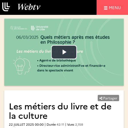
NAVIGATIO
MENU
Lire
Lire
la
la
vidéo
vidéo
Partager
Les métiers du livre et de
la culture
22 JUILLET 2025 00:00 | Durée
42:11
| Vues
2,158