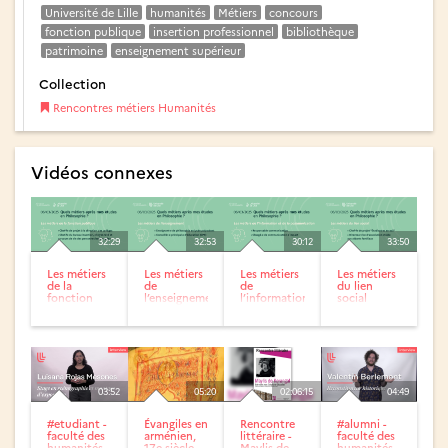
Université de Lille
humanités
Métiers
concours
fonction publique
insertion professionnel
bibliothèque
patrimoine
enseignement supérieur
Collection
Rencontres métiers Humanités
Vidéos connexes
32:29
32:53
30:12
33:50
Les métiers
Les métiers
Les métiers
Les métiers
de la
de
de
du lien
fonction
l’enseignement
l’information
social
publique
et de la
communication
03:52
05:20
02:06:15
04:49
#etudiant -
Évangiles en
Rencontre
#alumni -
faculté des
arménien,
littéraire -
faculté des
humanités -
17e siècle
Maylis de
humanités -