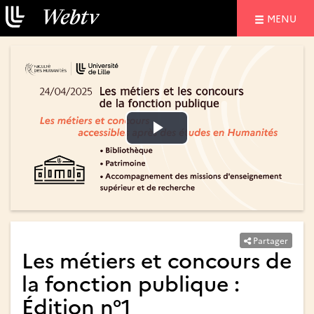
NAVIGATIO
MENU
Lire
Lire
la
la
vidéo
vidéo
Partager
Les métiers et concours de
la fonction publique :
Édition n°1