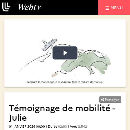
NAVIGATIO
MENU
Lire
Lire
la
la
vidéo
vidéo
Partager
Témoignage de mobilité -
Julie
01 JANVIER 2024 00:00 | Durée
02:03
| Vues
2,542