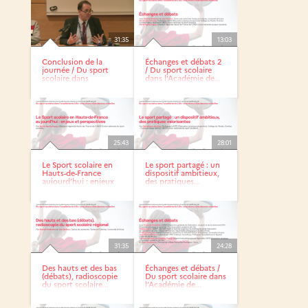
31:35
13:03
Conclusion de la
Échanges et débats 2
journée / Du sport
/ Du sport scolaire
scolaire dans
dans l’Académie de...
l’Académie...
25:43
28:01
Le Sport scolaire en
Le sport partagé : un
Hauts-de-France
dispositif ambitieux,
aujourd’hui : enjeux
des pratiques...
et...
31:35
24:28
Des hauts et des bas
Échanges et débats /
(débats), radioscopie
Du sport scolaire dans
du sport scolaire...
l’Académie de...