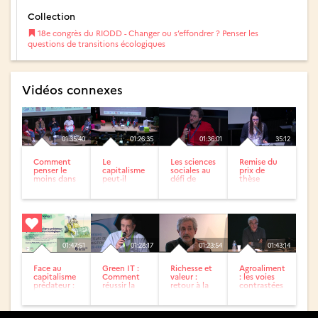
Collection
18e congrès du RIODD - Changer ou s’effondrer ? Penser les
questions de transitions écologiques
Vidéos connexes
01:35:40
01:26:35
01:36:01
35:12
Comment
Le
Les sciences
Remise du
penser le
capitalisme
sociales au
prix de
moins dans
peut-il
défi de
thèse
l’univers du
réussir sa
l’Anthropocène
RIODD
textile ?
transition ?
01:47:51
01:28:17
01:23:54
01:43:14
Face au
Green IT :
Richesse et
Agroalimentaire
capitalisme
Comment
valeur :
: les voies
prédateur :
réussir la
retour à la
contrastées
quelle
transition
critique de
de
bifurcation
écologique
l’économie...
l’innovation
écologique...
du...