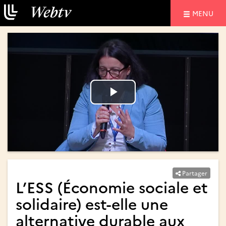
NAVIGATIO
MENU
Lire
Lire
la
la
vidéo
vidéo
Partager
L’ESS (Économie sociale et
solidaire) est-elle une
alternative durable aux