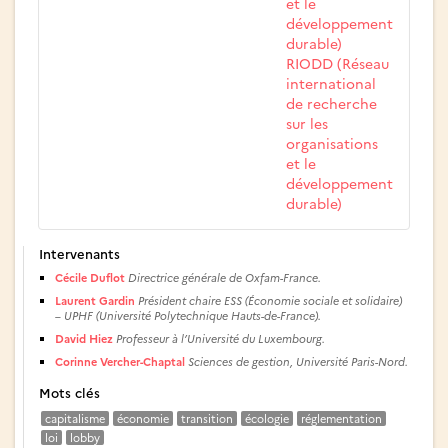
et le
développement
durable)
RIODD (Réseau
international
de recherche
sur les
organisations
et le
développement
durable)
Intervenants
Cécile Duflot
Directrice générale de Oxfam-France.
Laurent Gardin
Président chaire ESS (Économie sociale et solidaire)
– UPHF (Université Polytechnique Hauts-de-France).
David Hiez
Professeur à l’Université du Luxembourg.
Corinne Vercher-Chaptal
Sciences de gestion, Université Paris-Nord.
Mots clés
capitalisme
économie
transition
écologie
réglementation
loi
lobby