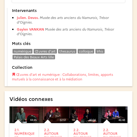
Intervenants
Julien. Devos.
Musée des arts anciens du Namurois, Trésor
d’Oignies.
Gaylen VANKAN
Musée des arts anciens du Namurois, Trésor
d’Oignies.
Mots clés
numérique
Œuvres d’art
thesaurus
colloque
Irhis
Palais des Beaux Arts lille
Collection
Œuvres d’art et numérique : Collaborations, limites, apports
mutuels à la connaissance et à la médiation
Vidéos connexes
44:45
32:51
46:04
46:48
2.1.
2.2.
2.2.
2.2.
NUMÉRIQUE
AUTOUR
AUTOUR
AUTOUR