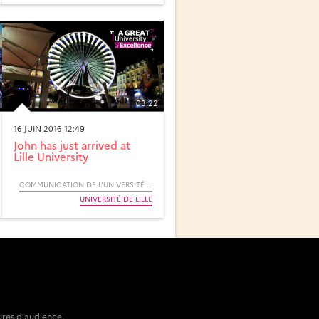
03:22
16 JUIN 2016 12:49
John has just arrived at
Lille University
COMMUNICATION DE L’UNIVERSITÉ DE LILLE
UNIVERSITÉ DE LILLE
ures d'audience.