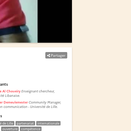
Partager
ants
e Al Choueiry
Enseignant chercheur,
ité Libanaise.
er Demeulemester
Community Manager,
on communication - Université de Lille.
és
é de Lille
partenariat
internationale
ouverture
compétence