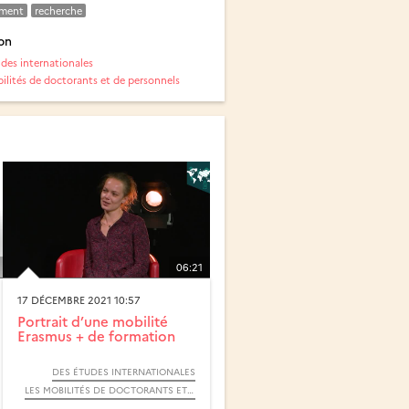
ement
recherche
on
des internationales
ilités de doctorants et de personnels
06:21
17 DÉCEMBRE 2021 10:57
Portrait d’une mobilité
Erasmus + de formation
DES ÉTUDES INTERNATIONALES
LES MOBILITÉS DE DOCTORANTS ET DE PERSONNELS