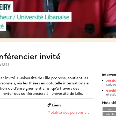
nférencier invité
es
1,522
Interven
r invité. L’université de Lille propose, soutient les
Antoin
sonnels, via les thèses en cotutelle internationale,
Univers
tion ou d’enseignement ainsi qu’à travers des
Gauthi
nviter des conférenciers à l’université de Lille.
directi
Mots cl
Liens
Universit
Mobilité des personnels
mobilité