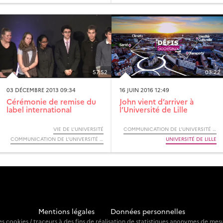
57:52
03:22
03 DÉCEMBRE 2013 09:34
16 JUIN 2016 12:49
Cérémonie de remise du
John vient d’arriver à
label international
l’Université de Lille
VIE DE L’UNIVERSITÉ
COMMUNICATION DE L’UNIVERSITÉ DE LILLE
COMMUNICATION DE L’UNIVERSITÉ DE LILLE
UNIVERSITÉ DE LILLE
Mentions légales
-
Données personnelles
 des cookies / traceurs à des fins de réalisation de statistiques anonymes de mes