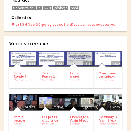
Mots clés
Université de Lille
SGN
géologie
nord
Collection
La SGN (Société géologique du Nord) : actualités et perspectives
Vidéos connexes
58:53
59:21
31:51
35:00
Table
Table
Le rôle
Conclusion
Ronde 1 :
Ronde 2 :
d’une
Les enjeux
L’activité de
La SGN
société
du partage
la SGN
(Société
savante
des savoirs
(Société
géologique
dans le
géologique
du Nord) :...
partage des
du...
savoirs et...
02:08:27
01:25:07
01:58:03
01:42:20
L’ére du
Les petits
Hommage à
Hommage à
pétrole :
circuits de
Alain Blieck
Alain Blieck
pour
l'eau en
(2ème
(1ère partie)
combien de
région et
partie)
temps
leur