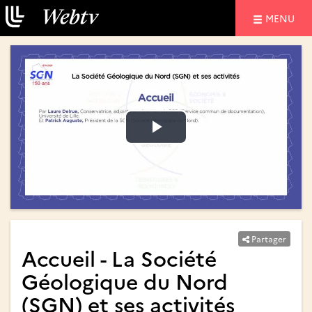
NAVIGATIO
MENU
Lire
Lire
la
la
vidéo
vidéo
Partager
Accueil - La Société
Géologique du Nord
(SGN) et ses activités