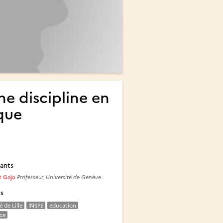
ne discipline en
que
ants
t Gajo
Professeur, Université de Genève.
és
é de Lille
INSPE
education
ce