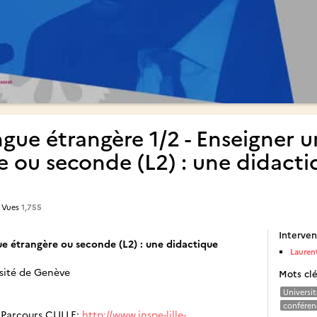
gue étrangère 1/2 - Enseigner u
e ou seconde (L2) : une didacti
 Vues
1,755
Interven
ue étrangère ou seconde (L2) : une didactique
Lauren
rsité de Genève
Mots cl
Universit
conféren
 Parcours CLILLE:
http://www.inspe-lille-